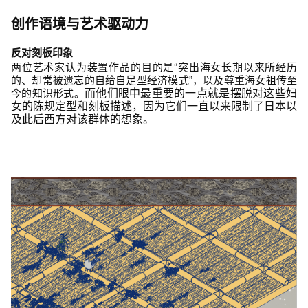
创作语境与艺术驱动力
反对刻板印象
两位艺术家认为装置作品的目的是
“
突出海女长期以来所经历
的、却常被遗忘的自给自足型经济模式
”
，以及尊重海女祖传至
而他们眼中最重要的一点就是摆脱对这些妇
今的知识形式。
女的陈规定型和刻板描述，因为它们一直以来限制了日本以
及此后西方对该群体的
想象
。