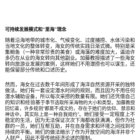
可持续发展模式和
“
里海
”
理念
随着沿海地带的城市化、气候变化、过度捕捞、水体污染和
当地文化的整体转变，海女的传统实践日渐式微。特别是采
集鲍鱼（一种非常珍贵的美食）或海藻的难度加大，逼迫许
多仍在从业的海女转向其他副业。加藤教授描述了一些海女
转向旅游业发展的案例，这样她们不用潜捞也可以谋生，还
能保留部分传统和口述历史。
然而，海女在过去数千年间形成了海洋自然资源开采的独特
做法。她们
有一套设定
潜水时间
的规则
，而且因为不用任何
潜水辅助设备，所以每次采捞的数量有限。她们还凭借自己
的知识和经验
基于
季节选取所采海物的大小和类型。加藤教授
回忆道，许多规则
“
都是不成文的，存在于她们的信仰、禁忌和
其
她们接受一定程度上不
神话中，
实际上是一种自我规约
”
。
稳定的生活，因为无法保证次次下海都收获满满，但作为
社
群
的一员，她们互帮互助，并在自身需求和环境之间找到可
持续的平衡。她们的做法暗示了作为开放空间的海洋并非个
人财产，
因此
不受传统经济论述的限制。