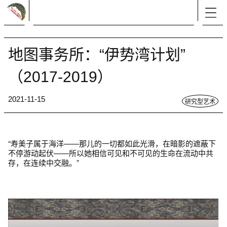
地图事务所：“伊势湾计划”
（2017-2019）
2021-11-15
研究型艺术
“
寿美子属于海洋
——
那儿的一切都如此光滑，在暗影的遮蔽下
不停游动起伏
——
所以她相信可见和不可见的生命在流动中共
存，在连续中交融。
”