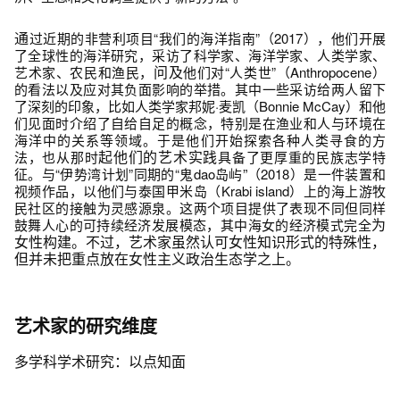
通
过近期的非营利项目
“
我们的海洋指南
”
（
2017
），他们开展
了全球性的海洋研究，采访了科学家、海洋学家、人类学家、
问及
艺术家、农民和渔民，
他们对
“
人类世
”
（
Anthropocene
）
的看法以及应对其负面影响的举措。其中一些采访给两人留下
了深刻的印象，比如人类学家邦妮
·
麦凯（
Bonnie McCay
）和他
们见面时介绍了自给自足的概念，特别是在渔业和人与环境在
海洋中的关系等领域。于是他们开始探索各种人类寻食的方
起他们的艺术实践
法，也从那时
具备了更厚重的民族志学特
”
征。与
“
伊势湾计划
”
同期的
“
鬼
dao
岛屿
（
2018
）是一件装置和
视频作品，以他们与泰国甲米岛（
Krabi island
）上的海上游牧
民社区的接触为灵感源泉。这两个项目提供了表现不同但同样
为
鼓舞人心的可持续经济发展模态，其中海女的经济模式完全
女性
构建
。
不过
，艺术家虽然认可女性知识形式的特殊性，
但并未把重点放在女性主义政治生态学之上。
艺术家的研究维度
多学科学术研究：以点知面