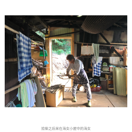
拾柴之后呆在海女小屋中的海女