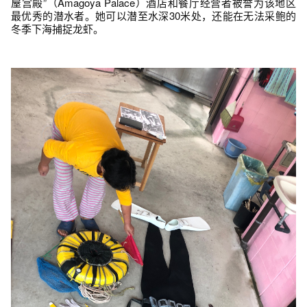
屋宫殿
”
（
Amagoya Palace
）酒店和餐厅经营者被誉为该地区
最优秀的潜水者。她可以潜至水深
30
米处，还能在无法采鲍的
冬季下海捕捉龙虾。