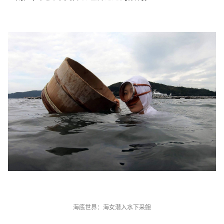
海底世界：海女潜入水下采鲍