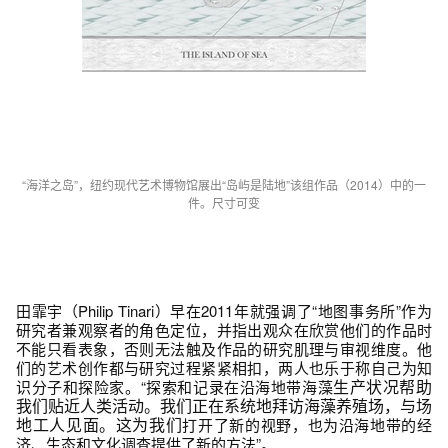
“
海洋之岛
”
，纽约现代艺术博物馆展出
“
岛屿是陆地
”
该组作品（
2014
）
中的一
件
。尺寸
可变
田霏宇（
Philip Tinari
）早在
2011
年就强调了
“
地图事务所
”
作为
研究者兼观察者的角色定位，并指出观众在欣赏他们的作品时
不能只看表象，否则无法触及作品的研究肌理与审视维度。
他
们的艺术创作都与研究过程紧紧相扣，两人也乐于称自己为知
生产状况
帮助
识分子和探险家。
“
探索和记录在沿海地带海藻
我们贴近人类活动。我们正在系统地拜访海藻养殖场，与
场
地
工人见面。这
为我们
打开了新的视野，也为沿海地带的经
济、生态和文化调查提供了新的方法
”
。