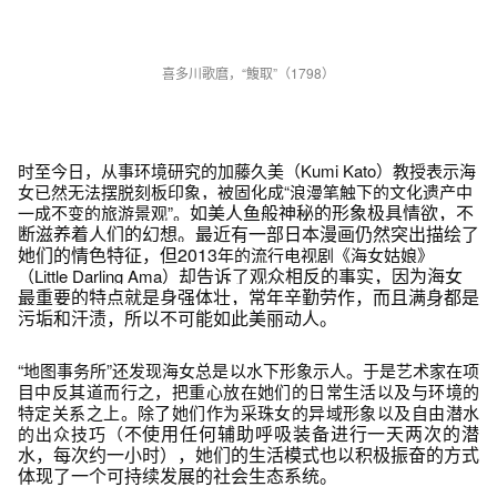
喜多川歌麿，
“
鰒取
”
（
1798
）
时至今日，从事环境研究的加藤久美（
Kumi Kato
）教授表示海
女已然无法摆脱刻板印象，被固化成
“
浪漫笔触下的文化遗产中
如美人鱼般神秘的形象极具情欲，不
一成不变的旅游景观
”
。
断滋养着人们的幻想。最近有一部日本漫画仍然突出描绘了
她们的情色特征，
但
2013
年的流行电视剧《海女姑娘》
却
告诉了观众相反的事实，因为海女
（
Little Darling Ama
）
最重要的特点就是身强体壮，常年辛勤劳作，而且满身都是
污垢和汗渍，所以不可能如此美丽动人。
“
地图事务所
”
还发现海女总是以水下形象示人。于是艺术家在项
目中反其道而行之，把重心放在她们的日常生活以及与环境的
特定关系之上。除了她们作为采珠女的异域形象以及自由潜水
不使用
任何辅助呼吸装备
进行一天两次的潜
的出众技巧（
水，每次约一小时
），她们的生活模式也以积极振奋的方式
体现了一个可持续发展的社会生态系统。